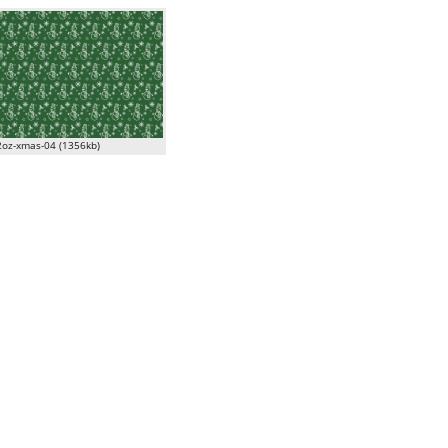
oz-xmas-04 (1356kb)