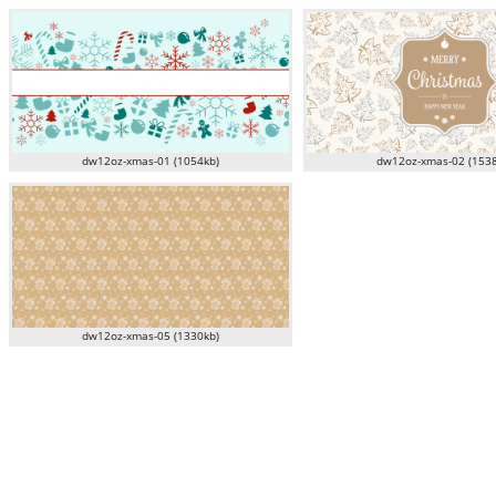
dw12oz-xmas-01 (1054kb)
dw12oz-xmas-02 (1538
dw12oz-xmas-05 (1330kb)