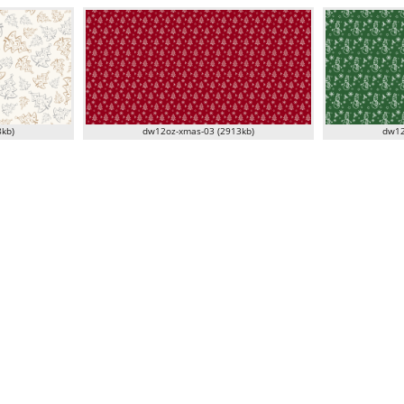
kb)
dw12oz-xmas-03 (2913kb)
dw12